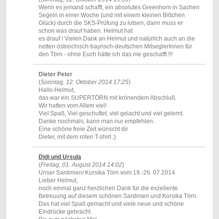
Wenn es jemand schafft, ein absolutes Greenhorn in Sachen
Segeln in einer Woche (und mit einem kleinen Bißchen
Glück) durch die SKS-Prüfung zu lotsen, dann muss er
schon was drauf haben. Helmut hat
es drauf ! Vielen Dank an Helmut und natürlich auch an die
netten östreichisch-bayrisch-deutschen MitseglerInnen für
den Törn - ohne Euch hätte ich das nie geschafft !!!
Dieter Peter
(
Sonntag, 12. Oktober 2014 17:25
)
Hallo Helmut,
das war ein SUPERTÖRN mit krönendem Abschluß.
Wir hatten vom Allem viel!
Viel Spaß, Viel geschuftet, viel gelacht und viel gelernt.
Danke nochmals, kann man nur empfehlen.
Eine schöne freie Zeit wünscht dir
Dieter, mit dem roten T-shirt ;)
Didi und Ursula
(
Freitag, 01. August 2014 14:02
)
Unser Sardinien/ Korsika Törn vom 19.-26. 07.2014
Lieber Helmut,
noch einmal ganz herzlichen Dank für die exzellente
Betreuung auf diesem schönen Sardinien und Korsika Törn.
Das hat viel Spaß gemacht und viele neue und schöne
Eindrücke gebracht.