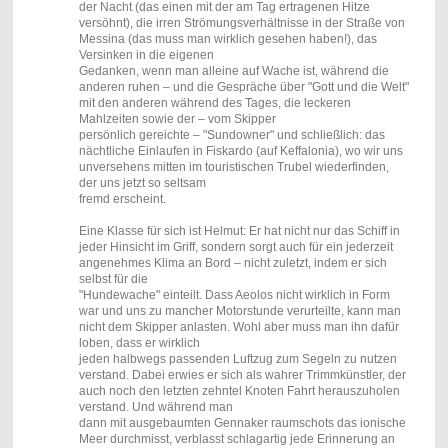
der Nacht (das einen mit der am Tag ertragenen Hitze
versöhnt), die irren Strömungsverhältnisse in der Straße von
Messina (das muss man wirklich gesehen haben!), das
Versinken in die eigenen
Gedanken, wenn man alleine auf Wache ist, während die
anderen ruhen – und die Gespräche über "Gott und die Welt"
mit den anderen während des Tages, die leckeren
Mahlzeiten sowie der – vom Skipper
persönlich gereichte – "Sundowner" und schließlich: das
nächtliche Einlaufen in Fiskardo (auf Keffalonia), wo wir uns
unversehens mitten im touristischen Trubel wiederfinden,
der uns jetzt so seltsam
fremd erscheint.
Eine Klasse für sich ist Helmut: Er hat nicht nur das Schiff in
jeder Hinsicht im Griff, sondern sorgt auch für ein jederzeit
angenehmes Klima an Bord – nicht zuletzt, indem er sich
selbst für die
"Hundewache" einteilt. Dass Aeolos nicht wirklich in Form
war und uns zu mancher Motorstunde verurteilte, kann man
nicht dem Skipper anlasten. Wohl aber muss man ihn dafür
loben, dass er wirklich
jeden halbwegs passenden Luftzug zum Segeln zu nutzen
verstand. Dabei erwies er sich als wahrer Trimmkünstler, der
auch noch den letzten zehntel Knoten Fahrt herauszuholen
verstand. Und während man
dann mit ausgebaumten Gennaker raumschots das ionische
Meer durchmisst, verblasst schlagartig jede Erinnerung an