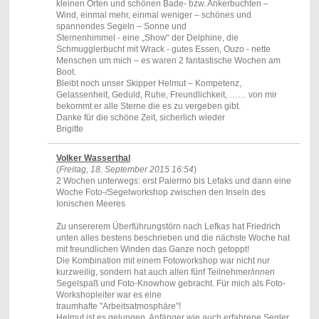
kleinen Orten und schönen Bade- bzw. Ankerbuchten –
Wind, einmal mehr, einmal weniger – schönes und
spannendes Segeln – Sonne und
Sternenhimmel - eine „Show“ der Delphine, die
Schmugglerbucht mit Wrack - gutes Essen, Ouzo - nette
Menschen um mich – es waren 2 fantastische Wochen am
Boot.
Bleibt noch unser Skipper Helmut – Kompetenz,
Gelassenheit, Geduld, Ruhe, Freundlichkeit, …… von mir
bekommt er alle Sterne die es zu vergeben gibt.
Danke für die schöne Zeit, sicherlich wieder
Brigitte
Volker Wasserthal
(
Freitag, 18. September 2015 16:54
)
2 Wochen unterwegs: erst Palermo bis Lefaks und dann eine
Woche Foto-/Segelworkshop zwischen den Inseln des
Ionischen Meeres
Zu unsererem Überführungstörn nach Lefkas hat Friedrich
unten alles bestens beschrieben und die nächste Woche hat
mit freundlichen Winden das Ganze noch getoppt!
Die Kombination mit einem Fotoworkshop war nicht nur
kurzweilig, sondern hat auch allen fünf Teilnehmer/innen
Segelspaß und Foto-Knowhow gebracht. Für mich als Foto-
Workshopleiter war es eine
traumhafte "Arbeitsatmosphäre"!
Helmut ist es gelungen, Anfänger wie auch erfahrene Segler