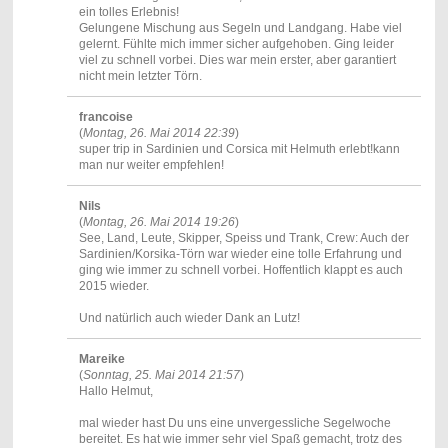
ein tolles Erlebnis!
Gelungene Mischung aus Segeln und Landgang. Habe viel
gelernt. Fühlte mich immer sicher aufgehoben. Ging leider
viel zu schnell vorbei. Dies war mein erster, aber garantiert
nicht mein letzter Törn.
francoise
(
Montag, 26. Mai 2014 22:39
)
super trip in Sardinien und Corsica mit Helmuth erlebt!kann
man nur weiter empfehlen!
Nils
(
Montag, 26. Mai 2014 19:26
)
See, Land, Leute, Skipper, Speiss und Trank, Crew: Auch der
Sardinien/Korsika-Törn war wieder eine tolle Erfahrung und
ging wie immer zu schnell vorbei. Hoffentlich klappt es auch
2015 wieder.
Und natürlich auch wieder Dank an Lutz!
Mareike
(
Sonntag, 25. Mai 2014 21:57
)
Hallo Helmut,
mal wieder hast Du uns eine unvergessliche Segelwoche
bereitet. Es hat wie immer sehr viel Spaß gemacht, trotz des