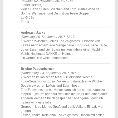
(
Montag, 02. November 2015 07:18
)
Lieber Helmut,
vielen Dank für den Griechenland Törn. Harter Wind bei
Sonne. War super und Du bist der beste Skipper.
Lb Grüße
Frank
Andreas / Jacky
(
Dienstag, 29. September 2015 12:17
)
1 Woche zwischen Lefkas und Zakynthos, 1 Woche von
Lefkas nach Athen: jede Menge neue Eindrücke, nette Leute,
gutes Essen und viel Spass (mit Ausnahme einer Nacht in
Vathi). Nochmals DANKE an Helmut,
ich werde Dich weiter empfehlen
Brigitte Pappenberger
(
Donnerstag, 24. September 2015 10:59
)
2 Wochen im Ionischen Meer – zuerst eine Woche
Foto-/Segelworkshop mit Volker und danach eine Woche
Segeln zwischen Lefkas und Zakynthos .
Zum Fotoworkshop mit Volker kann ich nur sagen: kaum zu
toppen – „kaum“ aber nur, weil uns die Natur den einen oder
anderen kleinen Streich gespielt hat. Aber genau deshalb
hatten wir – eine tolle
Gruppe – jede Menge Spaß und dank Volkers Einsatz viel
gelernt.
Lefkas, Ithaka, Kefalonia und Zakynthos – Inseln mit netten