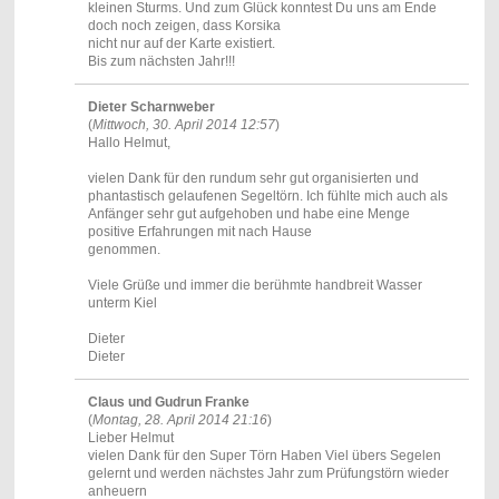
kleinen Sturms. Und zum Glück konntest Du uns am Ende
doch noch zeigen, dass Korsika
nicht nur auf der Karte existiert.
Bis zum nächsten Jahr!!!
Dieter Scharnweber
(
Mittwoch, 30. April 2014 12:57
)
Hallo Helmut,
vielen Dank für den rundum sehr gut organisierten und
phantastisch gelaufenen Segeltörn. Ich fühlte mich auch als
Anfänger sehr gut aufgehoben und habe eine Menge
positive Erfahrungen mit nach Hause
genommen.
Viele Grüße und immer die berühmte handbreit Wasser
unterm Kiel
Dieter
Dieter
Claus und Gudrun Franke
(
Montag, 28. April 2014 21:16
)
Lieber Helmut
vielen Dank für den Super Törn Haben Viel übers Segelen
gelernt und werden nächstes Jahr zum Prüfungstörn wieder
anheuern