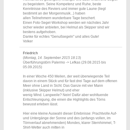
zu begeistern. Seine Kompetenz und Ruhe, beste
Kenntnisse des Reviers und immer gute Laune (liegt
bestimmt an der Morgenmusik...) haben
allen Teilnehmern wunderbare Tage beschert.
Einen Foto-Segel-Workshop werden wir nächstes Jahr
sicher wieder anbieten, bei Helmut als Skipper sind wir
bestens aufgehoben.
Danke für echtes "Genußsegeln" und alles Gute!
Volker
Friedrich
(
Montag, 14. September 2015 18:13
)
Überführungstörn Palermo -> Lefkas (29.08.2015 bis
05.09.2015)
In einer Woche 450 Meilen, der weit überwiegende Teil
davon in einem Stück und für fast drei Tage auf dem offenen
Meer ohne Land in Sicht. Das Ganze mit vier Mann
(inklusive Skipper Helmut) und eher
wenig Wind. Langweile? Nein! Dafür aber wohltuende
Entschleunigung, die einen die Highlights des Törns
bewusst erleben lässt.
Hier eine kleine Auswahl dieser Erlebnisse: Prachtvolle Auf-
und Untergänge der Sonne und des (anfangs vollen, im
Törnverlauf abnehmenden) Mondes, klarer Sternhimmel, T-
Shirt-Wetter auch mitten in