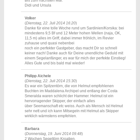
Bis zum nächsten Mal.
Didi und Ursula
Volker
(
Dienstag, 22. Juli 2014 16:20
)
Danke für eine tolle Woche rund um Sardinien/Korsika: bei
mindestens 9,5 Bf und 12 Meter hohen Wellen (naja, OK,
11,5 m) alles im Griff, dabei immer fröhlich, im Revier
zuhause und quasi nebenbei
noch ein perfekter Gastgeber, das macht Dir so schnell
keiner nach! Danke auch für Deine unendliche Geduld mit
einem Segelanfänger, es war für mich der perfekte Einstieg!
Alles Gute und bis bald mal wieder!
Philipp Aichele
(
Dienstag, 22. Juli 2014 15:30
)
Es war ein Spitzentörn, die von Helmut empfohlenen
Buchten im Maddalena Archipel und entlang der Costa
Smeralda waren schlicht der Hammer. Helmut ist ein
hervorragender Skipper, der einfach alles
über Seemanschaft etc weiss. Auch als Mensch ist Helmut
sehr nett und ich kann Mitsegeln mit Helmut als Skipper
wirklich wärmstens empfehlen.
Barbara
(
Donnerstag, 19. Juni 2014 09:48
)
2 Wochen Segeltörn Kroatien,