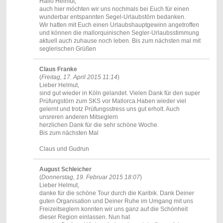
Hallo Helmut,
auch hier möchten wir uns nochmals bei Euch für einen
wunderbar entspannten Segel-Urlaubstörn bedanken.
Wir hatten mit Euch einen Urlaubshauptgewinn angetroffen
und können die mallorquinischen Segler-Urlaubsstimmung
aktuell auch zuhause noch leben. Bis zum nächsten mal mit
seglerischen Grüßen
Claus Franke
(
Freitag, 17. April 2015 11:14
)
Lieber Helmut,
sind gut wieder in Köln gelandet. Vielen Dank für den super
Prüfungstörn zum SKS vor Mallorca.Haben wieder viel
gelernt und trotz Prüfungsstress uns gut erholt. Auch
unsreren anderen Mitseglern
herzlichen Dank für die sehr schöne Woche.
Bis zum nächsten Mal
Claus und Gudrun
August Schleicher
(
Donnerstag, 19. Februar 2015 18:07
)
Lieber Helmut,
danke für die schöne Tour durch die Karibik. Dank Deiner
guten Organisation und Deiner Ruhe im Umgang mit uns
Freizeitseglern konnten wir uns ganz auf die Schönheit
dieser Region einlassen. Nun hat