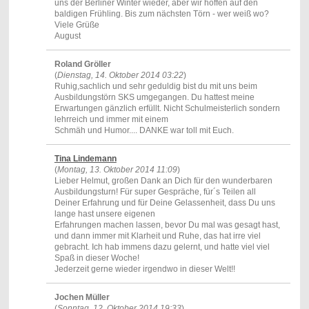
uns der Berliner Winter wieder, aber wir hoffen auf den
baldigen Frühling. Bis zum nächsten Törn - wer weiß wo?
Viele Grüße
August
Roland Gröller
(
Dienstag, 14. Oktober 2014 03:22
)
Ruhig,sachlich und sehr geduldig bist du mit uns beim
Ausbildungstörn SKS umgegangen. Du hattest meine
Erwartungen gänzlich erfüllt. Nicht Schulmeisterlich sondern
lehrreich und immer mit einem
Schmäh und Humor.... DANKE war toll mit Euch.
Tina Lindemann
(
Montag, 13. Oktober 2014 11:09
)
Lieber Helmut, großen Dank an Dich für den wunderbaren
Ausbildungsturn! Für super Gespräche, für´s Teilen all
Deiner Erfahrung und für Deine Gelassenheit, dass Du uns
lange hast unsere eigenen
Erfahrungen machen lassen, bevor Du mal was gesagt hast,
und dann immer mit Klarheit und Ruhe, das hat irre viel
gebracht. Ich hab immens dazu gelernt, und hatte viel viel
Spaß in dieser Woche!
Jederzeit gerne wieder irgendwo in dieser Welt!!
Jochen Müller
(
Sonntag, 12. Oktober 2014 19:33
)