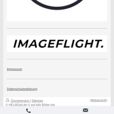
Impressum
Datenschutzerklärung
-
Webansicht
-
Druckversion
|
Sitemap
© HELMSail.de © auf alle Bilder bei
HELMSail